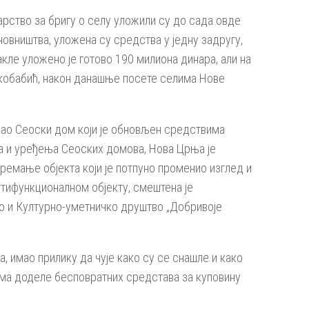
арство за бригу о селу уложили су до сада овде
овништва, уложена су средства у једну задругу,
кле уложено је готово 190 милиона динара, али на
Кркобабић, након данашње посете селима Нове
шао Сеоски дом који је обновљен средствима
а и уређења Сеоских домова, Нова Црња је
ремање објекта који је потпуно променио изглед и
лтифункционалном објекту, смештена је
ао и Културно-уметничко друштво „Добривоје
 имао прилику да чује како су се снашле и како
ама доделе бесповратних средстава за куповину