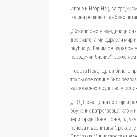
Ивана и Игор Нађ, са тројицо
година решиле стамбено питањ
„Живели смо у зајединици са 
двориште, а ми одрасли мир и
окућницу. Бавим се израдом 
породични бизнис“, рекла нам 
Посета Новој Црњи била је пр
током ове године бити реализ
ватрогасних друштава у сеос
„ДВД Нова Црња постоји и рад
обучених ватрогасаца, као и 
територији Нове Црње, од уку
поноса и васпитања“, рекао 
Програма Министарства наме