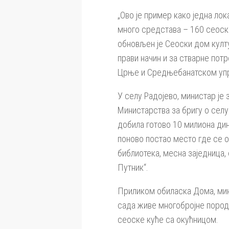
„Ово је пример како једна ло
много средстава – 160 сеоски
обновљен је Сеоски дом култу
прави начин и за стварне пот
Црње и Средњебанатском упр
У селу Радојево, министар ј
Министарства за бригу о сел
добила готово 10 милиона дин
поново постао место где се о
библиотека, месна заједница,
Путник“.
Приликом обиласка Дома, мини
сада живе многобројне пород
сеоске куће са окућницом.