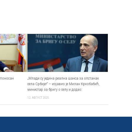
 поносан
„Млади су једина реална шанса за опстанак
села Србије!“ – изјавио је Милан Кркобабић,
министар за бригу о селу и додао:
12. АВГУСТ 2025.