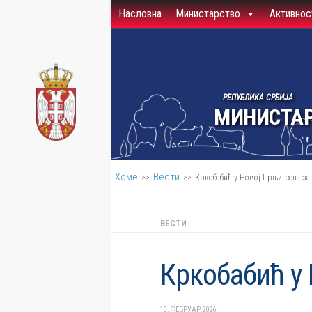
Насловна
Министарство
Активнос
Скип то цонтент
РЕПУБЛИКА СРБИЈА
МИНИСТАР
Хоме
Вести
>>
>>
Кркобабић у Новој Црњи: села з
ВЕСТИ
Кркобабић у 
13. ФЕБРУАР 2026.