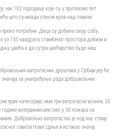
у чак 162 породице које су у протеклих пет
ећу што су млади стекли кров над главом.
 преко потребни. Деца су добила своју собу,
мо уз 150 квадрата стамбеног простора добили и
одњу цвећа и да сутра цвећарство буде наш
Добровољних ватрогасних друштава у Србији јер ће
ог значаја за унапређење рада добровољних
м прве категорије, има три ватрогасна возила, 20
е године интервенисали смо у 30 пожара на
овима. Добровољно ватрогаство је код нас ствар
гасног савеза Нове Црње и истакао значај