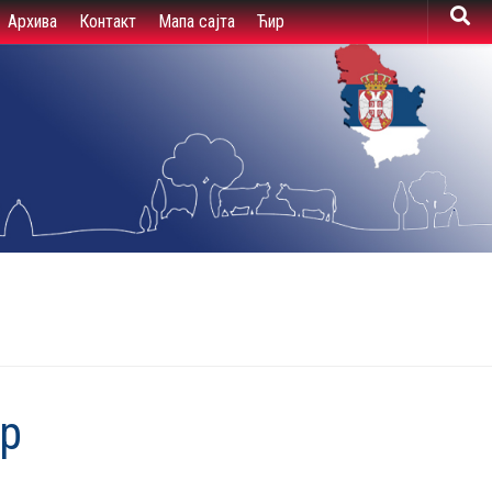
Архива
Контакт
Мапа сајта
Ћир
ер