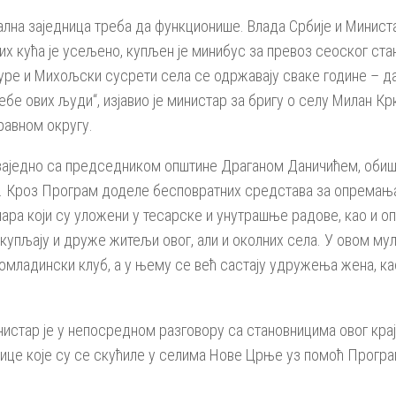
кална заједница треба да функционише. Влада Србије и Минист
х кућа је усељено, купљен је минибус за превоз сеоског стан
ре и Михољски сусрети села се одржавају сваке године – да
ребе ових људи“, изјавио је министар за бригу о селу Милан 
авном округу.
е заједно са председником општине Драганом Даничићем, оби
у. Кроз Програм доделе бесповратних средстава за опремањ
ара који су уложени у тесарске и унутрашње радове, као и оп
купљају и друже житељи овог, али и околних села. У овом му
 омладински клуб, а у њему се већ састају удружења жена, к
стар је у непосредном разговору са становницима овог краја,
ице које су се скућиле у селима Нове Црње уз помоћ Прогр