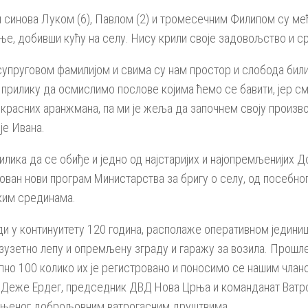
м синова Луком (6), Павлом (2) и тромесечним Филипом су међ
е, добивши кућу на селу. Нису крили своје задовољство и ср
супруговом фамилијом и свима су нам простор и слобода били
 прилику да осмислимо послове којима ћемо се бавити, јер с
украсних аранжмана, па ми је жеља да започнем своју произв
је Ивана.
илика да се обиђе и једно од најстаријих и најопремљенијих 
ован нови програм Министарства за бригу о селу, од посебн
ким срединама.
и у континуитету 120 година, располаже оперативном јединицо
изузетно лепу и опремљену зграду и гаражу за возила. Прошл
пно 100 колико их је регистровано и поносимо се нашим члан
је Деже Ердег, председник ДВД Нова Црња и команданат Ватро
њеног доброљовним ватрогасним друштвима.