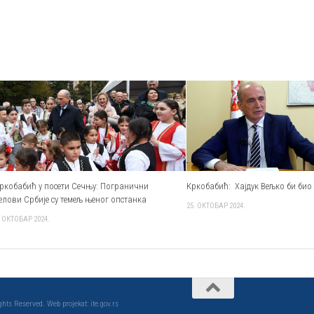
ркобабић у посети Сечњу: Погранични
Кркобабић: Хајдук Вељко би био
елови Србије су темељ њеног опстанка
25. ОКТОБАР 2024.
. ОКТОБАР 2024.
ts Reserved. Web projekat: ite.gov.rs