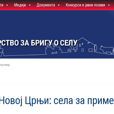
ти
Медији
Документа
Конкурси и јавни позиви
СТВО ЗА БРИГУ О СЕЛУ
а пример
Новој Црњи: села за прим