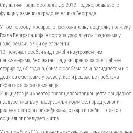
Скупштини Града Београда, до 2012. године, обављао је
функцију заменика градоначелника Београда.
У том периоду креирао је препознатљиву социјалну политику
Града Београда, која је постала узор другим градовима у
нашој земљи, а чији су елементи:
13. пензија, посебан вид помоћи најугроженијим
пензионерима, бесплатан градски превоз за све грађане
старије од 65 година, брига о особама са инвалидитетом и о
деци са сметњама у развоју, као и решавање проблема
избеглих и расељених лица.
Иницијатор је и креатор првог целовитог концепта социјалног
предузетништва у нашој земљи, којим се, поред јавног и
реалног сектора привређивања, отвара и трећи – сектор
социјалног предузетништва.
У септембру 2012. године именован је на функцију генералног