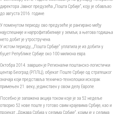
директора Јавног предузећа „Пошта Србије”, коју је обављао
до августа 2016. године.
У поменутом периоду ово предузеће је рангирано међу
најуспешније и најпрофитабилније у земљи, а његова годишња
нето добит је утростручена.
У истом периоду, „Пошта Србије” уплатила је из добити у
буџет Републике Србије око 100 милиона евра.
Октобра 2014. завршен је Регионални поштанско-логистички
центар Београд (РПЛЦ), објекат Поште Србије од стратешког
значаја који представља техничко-технолошки искорак
примењен 21. веку, јединствен у овом делу Европе.
Посебно је запажена акција током које је за 52 недеље
отворио 52 нове поште у готово свим крајевима Србије, као и
пројекат „Држава Србија у селима Србије”, којим је у селима