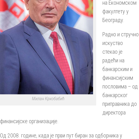
на Економском
факултету у
Београду.
Радно и стручно
искуство
стекао је
радећи на
банкарским и
финансијским
пословима – од
банкарског
Милан Кркобабић
приправника до
директора
финансијске организације.
Од 2008. године, када је први пут биран за одборника у