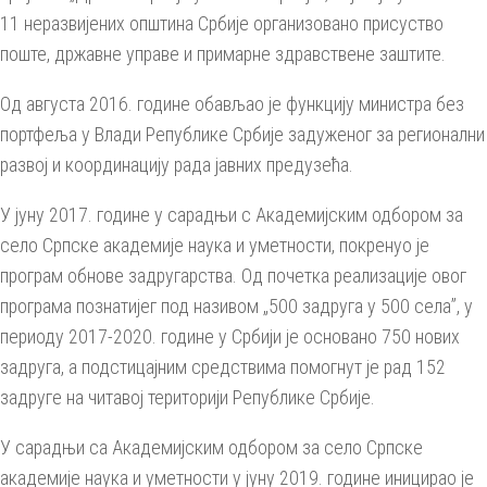
11 неразвијених општина Србије организовано присуство
поште, државне управе и примарне здравствене заштите.
Од августа 2016. године обављао је функцију министра без
портфеља у Влади Републике Србије задуженог за регионални
развој и координацију рада јавних предузећа.
У јуну 2017. године у сарадњи с Академијским одбором за
село Српске академије наука и уметности, покренуо је
програм обнове задругарства. Од почетка реализације овог
програма познатијег под називом „500 задруга у 500 села”, у
периоду 2017-2020. године у Србији је основано 750 нових
задруга, а подстицајним средствима помогнут је рад 152
задруге на читавој територији Републике Србије.
У сарадњи са Академијским одбором за село Српске
академије наука и уметности у јуну 2019. године иницирао је