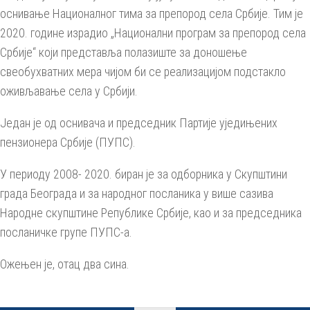
оснивање Националног тима за препород села Србије. Тим је
2020. године израдио „Национални програм за препород села
Србије“ који представља полазиште за доношење
свеобухватних мера чијом би се реализацијом подстакло
оживљавање села у Србији.
Један је од оснивача и председник Партије уједињених
пензионера Србије (ПУПС).
У периоду 2008- 2020. биран је за одборника у Скупштини
града Београда и за народног посланика у више сазива
Народне скупштине Републике Србије, као и за председника
посланичке групе ПУПС-а.
Ожењен је, отац два сина.