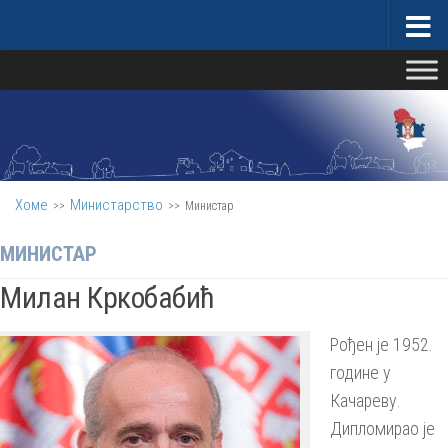
Скип то цонтент
Министарство за бригу о селу
Хоме
Министарство
>>
>>
Министар
МИНИСТАР
Милан Кркобабић
Рођен је 1952.
године у
Качареву.
Дипломирао је