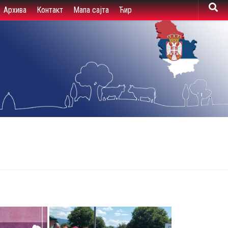
Архива
Контакт
Мапа сајта
Ћир