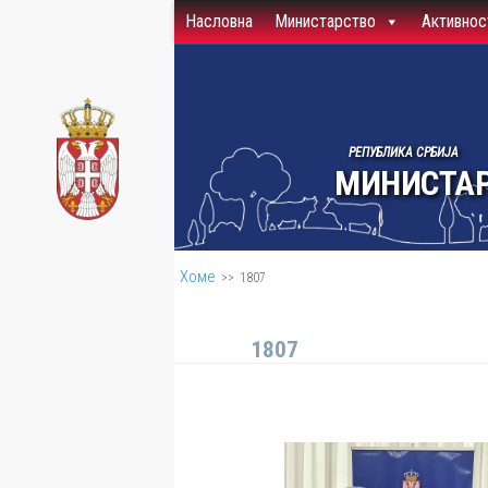
Насловна
Министарство
Активнос
Скип то цонтент
РЕПУБЛИКА СРБИЈА
МИНИСТАР
Хоме
>>
1807
1807