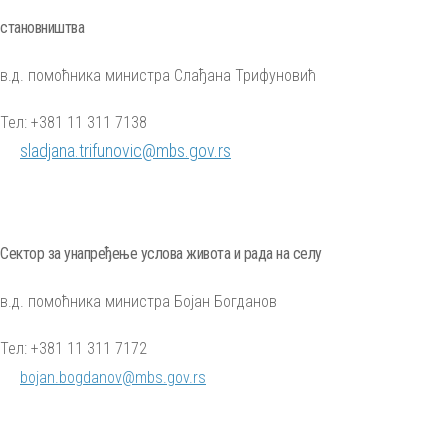
становништва
в.д. помоћника министра Слађана Трифуновић
Тел: +381 11 311 7138
sladjana.trifunovic@mbs.gov.rs
Сектор за унапређење услова живота и рада на селу
в.д. помоћника министра Бојан Богданов
Тел: +381 11 311 7172
bojan.bogdanov@mbs.gov.rs