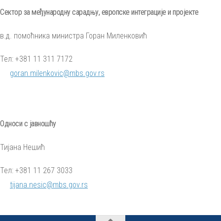
Сектор за међународну сарадњу, европске интеграције и пројекте
в.д. помоћника министра Горан Миленковић
Тел: +381 11 311 7172
goran.milenkovic@mbs.gov.rs
Односи с јавношћу
Тијана Нешић
Тел: +381 11 267 3033
tijana.nesic@mbs.gov.rs