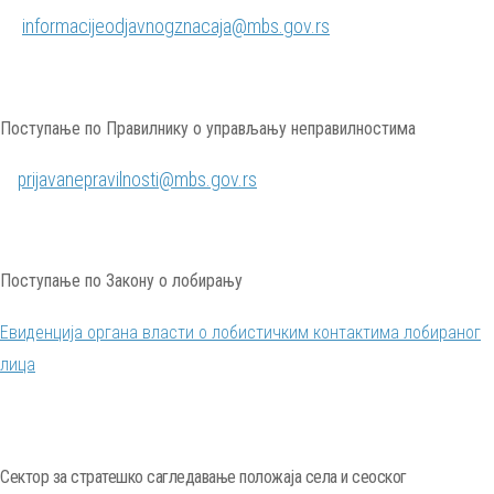
informacijeodjavnogznacaja@mbs.gov.rs
Поступање по Правилнику о управљању неправилностима
prijavanepravilnosti@mbs.gov.rs
Поступање по Закону о лобирању
Евиденција органа власти о лобистичким контактима лобираног
лица
Сектор за стратешко сагледавање положаја села и сеоског