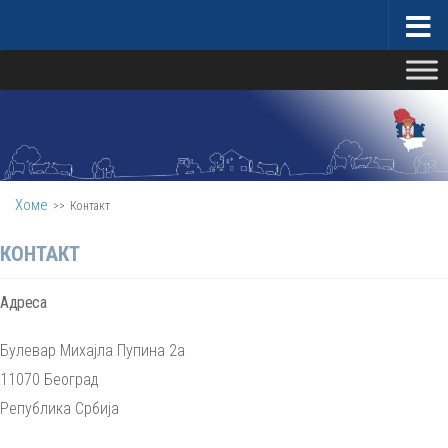
Скип то цонтент
Министарство за бригу о селу
Хоме
>>
Контакт
КОНТАКТ
Адреса
Булевар Михајла Пупина 2а
11070 Београд
Република Србија