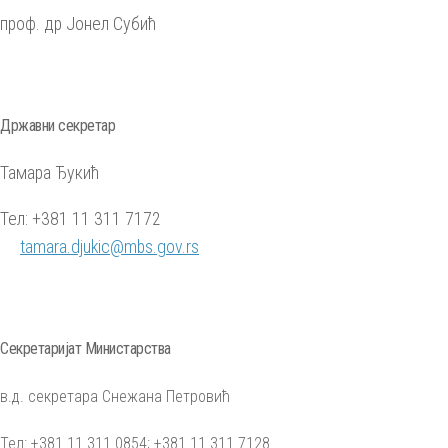
проф. др Јонел Субић
Државни секретар
Тамара Ђукић
Тел: +381 11 311 7172
tamara.djukic@mbs.gov.rs
Секретаријат Министарства
в.д. секретара Снежана Петровић
Тел: +381 11 311 0854; +381 11 311 7128