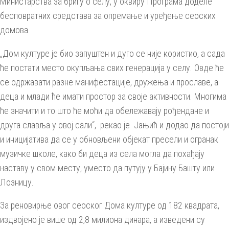
Министарства за бригу о селу, у оквиру Програма доделе
бесповратних средстава за опремање и уређење сеоских
домова.
„Дом културе је био запуштен и дуго се није користио, а сада
ће постати место окупљања свих генерација у селу. Овде ће
се одржавати разне манифестације, дружења и прославе, а
деца и млади ће имати простор за своје активности. Многима
ће значити и то што ће моћи да обележавају рођендане и
друга славља у овој сали“, рекао је Јањић и додао да постоји
и иницијатива да се у обновљени објекат пресели и огранак
музичке школе, како би деца из села могла да похађају
наставу у свом месту, уместо да путују у Бајину Башту или
Лозницу.
За реновирње овог сеоског Дома културе од 182 квадрата,
издвојено је више од 2,8 милиона динара, а изведени су