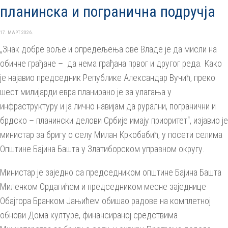
планинска и погранична подручја
17. МАРТ 2026.
„Знак добре воље и опредељења ове Владе је да мисли на
обичне грађане – да нема грађана првог и другог реда. Како
је најавио председник Републике Александар Вучић, преко
шест милијарди евра планирано је за улагања у
инфраструктуру и ја лично навијам да рурални, погранични и
брдско – планински делови Србије имају приоритет“, изјавио је
министар за бригу о селу Милан Кркобабић, у посети селима
Општине Бајина Башта у Златиборском управном округу.
Министар је заједно са председником општине Бајина Башта
Миленком Ордагићем и председником месне заједнице
Обајгора Бранком Јањићем обишао радове на комплетној
обнови Дома културе, финансираној средствима