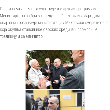
Општина Бајина Башта учествује и у другим програмима
Министарства за бригу о селу, а већ пет година заредом на
овај начин организује манифестацију Михољски сусрети села
која окупља становнике сеоских средина и промовише
традицију и заједништво.