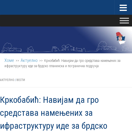
Скип то цонтент
Министарство за бригу о селу
Хоме
Актуелно
>>
>>
Кркобабић: Навијам да гро средстава намењених за
ифраструктуру иде за брдско планинска и погранична подручја
АКТУЕЛНО
/
ВЕСТИ
Кркобабић: Навијам да гро
средстава намењених за
ифраструктуру иде за брдско