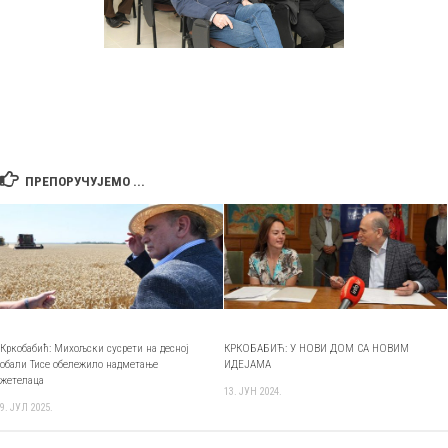
ПРЕПОРУЧУЈЕМО ...
Кркобабић: Михољски сусрети на десној
КРКОБАБИЋ: У НОВИ ДОМ СА НОВИМ
обали Тисе обележило надметање
ИДЕЈАМА
жетелаца
13. ЈУН 2024.
9. ЈУЛ 2025.