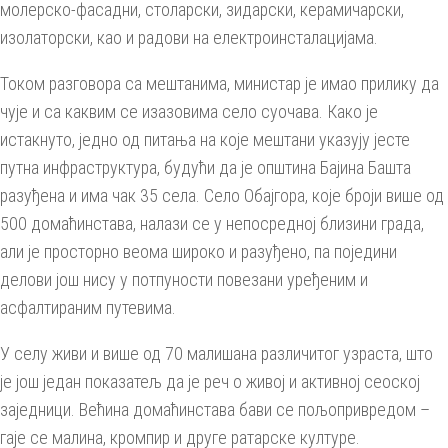
молерско-фасадни, столарски, зидарски, керамичарски,
изолаторски, као и радови на електроинсталацијама.
Током разговора са мештанима, министар је имао прилику да
чује и са каквим се изазовима село суочава. Како је
истакнуто, једно од питања на које мештани указују јесте
путна инфраструктура, будући да је општина Бајина Башта
разуђена и има чак 35 села. Село Обајгора, које броји више од
500 домаћинстава, налази се у непосредној близини града,
али је просторно веома широко и разуђено, па поједини
делови још нису у потпуности повезани уређеним и
асфалтираним путевима.
У селу живи и више од 70 малишана различитог узраста, што
је још један показатељ да је реч о живој и активној сеоској
заједници. Већина домаћинстава бави се пољопривредом –
гаје се малина, кромпир и друге ратарске културе.