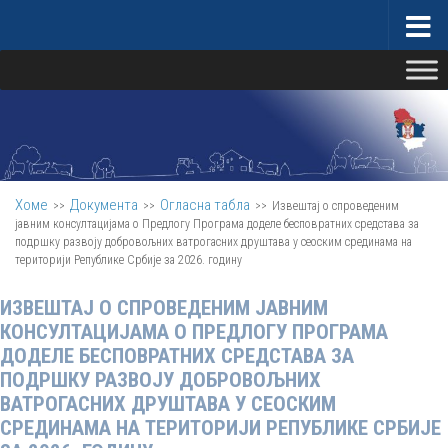
Скип то цонтент
Министарство за бригу о селу
Хоме
Документа
Огласна табла
>>
>>
>>
Извештај о спроведеним
јавним консултацијама о Предлогу Програма доделе бесповратних средстава за
подршку развоју добровољних ватрогасних друштава у сеоским срединама на
територији Републике Србије за 2026. годину
ИЗВЕШТАЈ О СПРОВЕДЕНИМ ЈАВНИМ
КОНСУЛТАЦИЈАМА О ПРЕДЛОГУ ПРОГРАМА
ДОДЕЛЕ БЕСПОВРАТНИХ СРЕДСТАВА ЗА
ПОДРШКУ РАЗВОЈУ ДОБРОВОЉНИХ
ВАТРОГАСНИХ ДРУШТАВА У СЕОСКИМ
СРЕДИНАМА НА ТЕРИТОРИЈИ РЕПУБЛИКЕ СРБИЈЕ