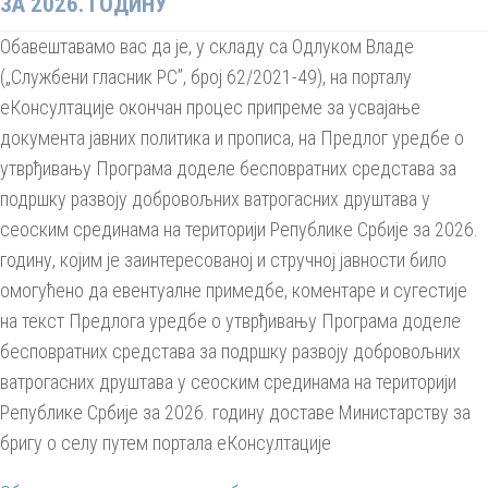
ЗА 2026. ГОДИНУ
Обавештавамо вас да је, у складу са Одлуком Владе
(„Службени гласник РС”, број 62/2021-49), на порталу
еКонсултације окончан процес припреме за усвајање
документа јавних политика и прописа, на Предлог уредбе о
утврђивању Програма доделе бесповратних средстава за
подршку развоју добровољних ватрогасних друштава у
сеоским срединама на територији Републике Србије за 2026.
годину, којим је заинтересованој и стручној јавности било
омогућено да евентуалне примедбе, коментаре и сугестије
на текст Предлога уредбе о утврђивању Програма доделе
бесповратних средстава за подршку развоју добровољних
ватрогасних друштава у сеоским срединама на територији
Републике Србије за 2026. годину доставе Министарству за
бригу о селу путем портала еКонсултације