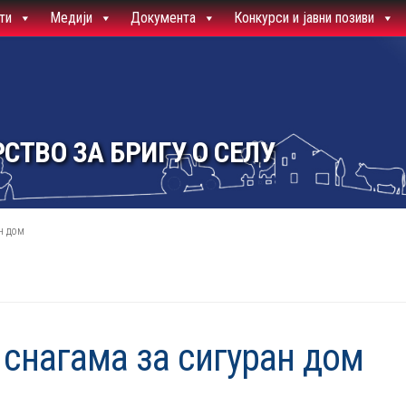
ти
Медији
Документа
Конкурси и јавни позиви
СТВО ЗА БРИГУ О СЕЛУ
н дом
 снагама за сигуран дом