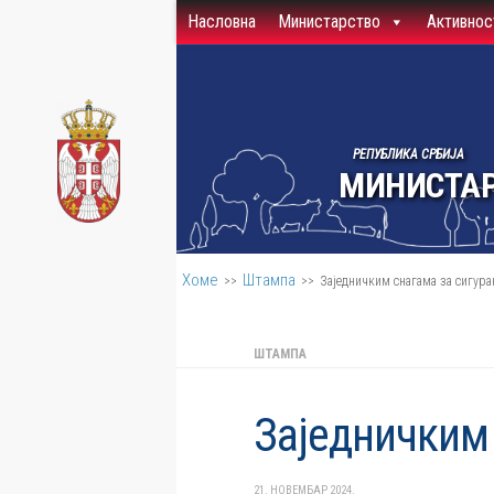
Насловна
Министарство
Активнос
Скип то цонтент
РЕПУБЛИКА СРБИЈА
МИНИСТАР
Хоме
Штампа
>>
>>
Заједничким снагама за сигура
ШТАМПА
Заједничким
21. НОВЕМБАР 2024.