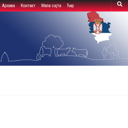
Архива
Контакт
Мапа сајта
Ћир