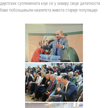
дијетских суплемената које се у оквиру своје делатности
баве побољшањем квалитета живота старије популације.