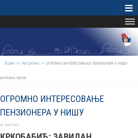
Скип то цонтент
Министарство за бригу о селу
Хоме
Актуелно
>>
>>
ОГРОМНО ИНТЕРЕСОВАЊЕ ПЕНЗИОНЕРА У НИШУ
АКТУЕЛНО
/
ВЕСТИ
ОГРОМНО ИНТЕРЕСОВАЊЕ
ПЕНЗИОНЕРА У НИШУ
28. МАРТ 2026.
КРКОБАБИЋ
:
ЗАВИДАН