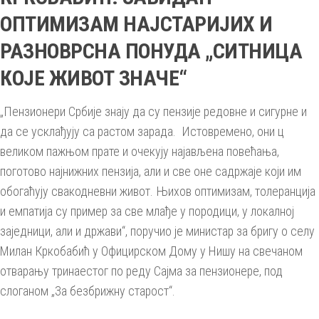
ОПТИМИЗАМ НАЈСТАРИЈИХ И
РАЗНОВРСНА ПОНУДА „СИТНИЦА
КОЈЕ ЖИВОТ ЗНАЧЕ“
„Пензионери Србије знају да су пензије редовне и сигурне и
да се усклађују са растом зарада. Истовремено, они ц
великом пажњом прате и очекују најављена повећања,
поготово најнижних пензија, али и све оне садржаје који им
обогаћују свакодневни живот. Њихов оптимизам, толеранција
и емпатија су пример за све млађе у породици, у локалној
заједници, али и држави“, поручио је министар за бригу о селу
Милан Кркобабић у Официрском Дому у Нишу на свечаном
отварању тринаестог по реду Сајма за пензионере, под
слоганом „За безбрижну старост“.