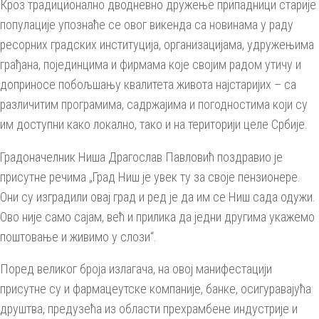
Кроз традиционално дводневно дружење припадници старије
популације упознаће се овог викенда са новинама у раду
ресорних градских институција, организацијама, удружењима
грађана, појединцима и фирмама које својим радом утичу и
доприносе побољшању квалитета живота најстаријих – са
различитим програмима, садржајима и погодностима који су
им доступни како локално, тако и на територији целе Србије.
Градоначелник Ниша Драгослав Павловић поздравио је
присутне речима „Град Ниш је увек ту за своје пензионере.
Они су изградили овај град и ред је да им се Ниш сада одужи.
Ово није само сајам, већ и прилика да једни другима укажемо
поштовање и живимо у слози“.
Поред великог броја излагача, на овој манифестацији
присутне су и фармацеутске компаније, банке, осигуравајућа
друштва, предузећа из области прехрамбене индустрије и