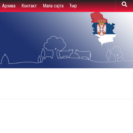
Архива
Контакт
Мапа сајта
Ћир