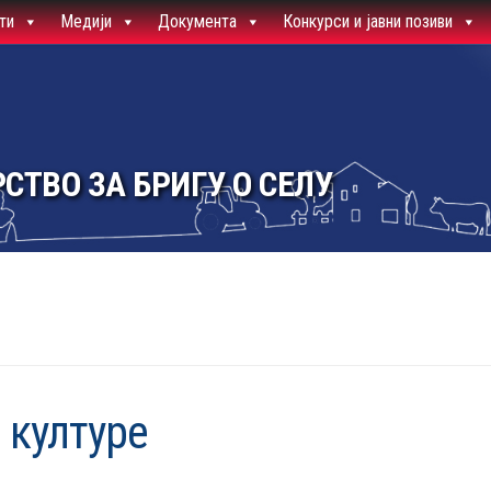
ти
Медији
Документа
Конкурси и јавни позиви
СТВО ЗА БРИГУ О СЕЛУ
 културе