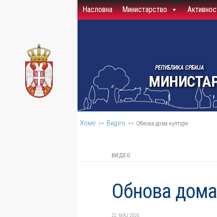
Насловна
Министарство
Активнос
Скип то цонтент
РЕПУБЛИКА СРБИЈА
МИНИСТАР
Хоме
Видео
>>
>>
Обнова дома културе
ВИДЕО
Обнова дома
22. МАЈ 2026.