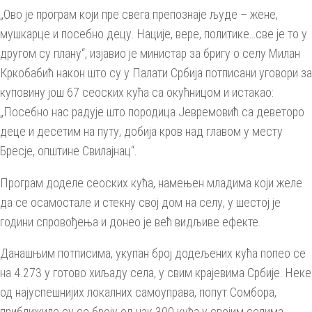
„Ово је програм који пре свега препознаје људе – жене,
мушкарце и посебно децу. Нације, вере, политике…све је то у
другом су плану“, изјавио је министар за бригу о селу Милан
Кркобабић након што су у Палати Србија потписани уговори за
куповину још 67 сеоских кућа са окућницом и истакао:
„Посебно нас радује што породица Јевремовић са деветоро
деце и десетим на путу, добија кров над главом у месту
Бресје, општине Свилајнац“.
Програм доделе сеоских кућа, намењен младима који желе
да се осамостале и стекну свој дом на селу, у шестој је
години спровођења и донео је већ видљиве ефекте.
Данашњим потписима, укупан број додељених кућа попео се
на 4.273 у готово хиљаду села, у свим крајевима Србије. Неке
од најуспешнијих локалних самоуправа, попут Сомбора,
приближиле су се броју од чак 300 кућа у својим селима.