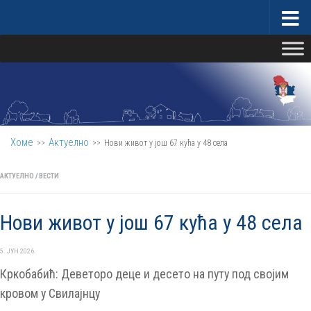
Скип то цонтент
Министарство за бригу о селу
Хоме
Актуелно
>>
>>
Нови живот у још 67 кућа у 48 села
АКТУЕЛНО
/
ВЕСТИ
Нови живот у још 67 кућа у 48 села
5. ЈУН 2026.
Кркобабић: Деветоро деце и десето на путу под својим
кровом у Свилајнцу