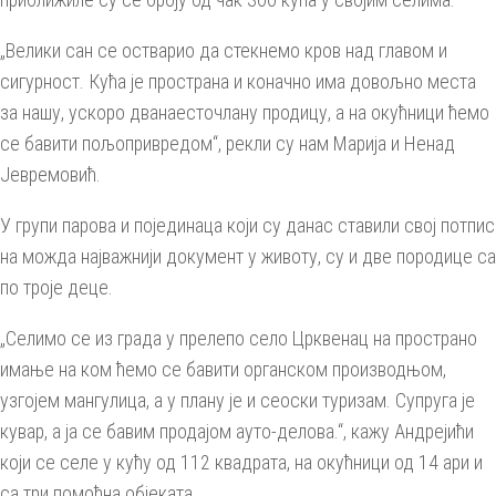
„Велики сан се остварио да стекнемо кров над главом и
сигурност. Кућа је пространа и коначно има довољно места
за нашу, ускоро дванаесточлану продицу, а на окућници ћемо
се бавити пољопривредом“, рекли су нам Марија и Ненад
Јевремовић.
У групи парова и појединаца који су данас ставили свој потпис
на можда најважнији документ у животу, су и две породице са
по троје деце.
„Селимо се из града у прелепо село Црквенац на пространо
имање на ком ћемо се бавити органском производњом,
узгојем мангулица, а у плану је и сеоски туризам. Супруга је
кувар, а ја се бавим продајом ауто-делова.“, кажу Андрејићи
који се селе у кућу од 112 квадрата, на окућници од 14 ари и
са три помоћна објеката.