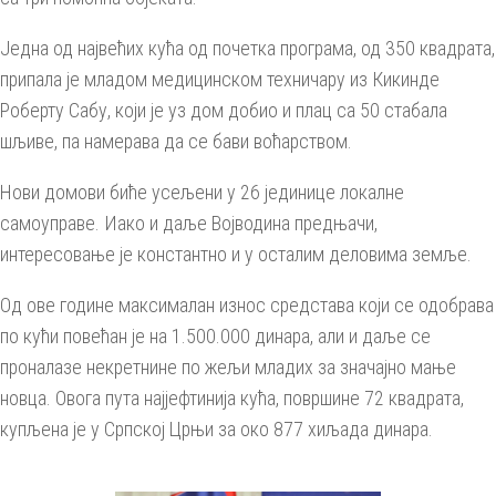
Једна од највећих кућа од почетка програма, од 350 квадрата,
припала је младом медицинском техничару из Кикинде
Роберту Сабу, који је уз дом добио и плац са 50 стабала
шљиве, па намерава да се бави воћарством.
Нови домови биће усељени у 26 јединице локалне
самоуправе. Иако и даље Војводина предњачи,
интересовање је константно и у осталим деловима земље.
Од ове године максималан износ средстава који се одобрава
по кући повећан је на 1.500.000 динара, али и даље се
проналазе некретнине по жељи младих за значајно мање
новца. Овога пута најјефтинија кућа, површине 72 квадрата,
купљена је у Српској Црњи за око 877 хиљада динара.