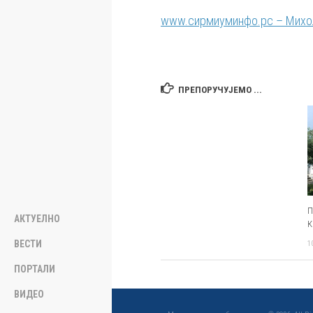
www.сирмиуминфо.рс – Михољ
ПРЕПОРУЧУЈЕМО ...
П
АКТУЕЛНО
К
ВЕСТИ
1
ПОРТАЛИ
ВИДЕО