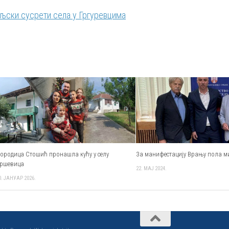
ски сусрети села у Гргуревцима
ородица Стошић пронашла кућу у селу
За манифестацију Врању пола 
ршевица
22. МАЈ 2024.
0. ЈАНУАР 2026.