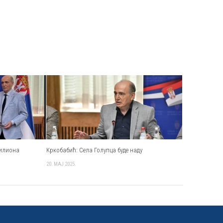
милиона
Кркобабић: Села Голупца буде наду
20. МАЈ 2025.