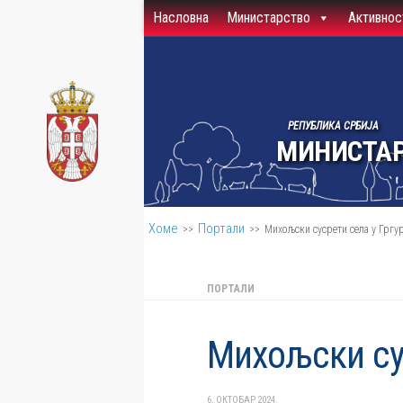
Насловна
Министарство
Активнос
Скип то цонтент
РЕПУБЛИКА СРБИЈА
МИНИСТАР
Хоме
Портали
>>
>>
Михољски сусрети села у Грг
ПОРТАЛИ
Михољски су
6. ОКТОБАР 2024.