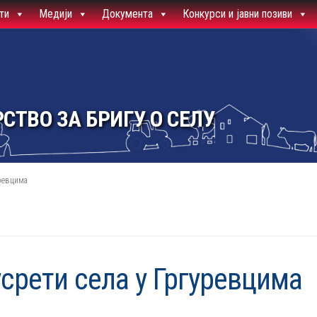
ти
Медији
Документа
Конкурси и јавни позиви
СТВО ЗА БРИГУ О СЕЛУ
уревцима
срети села у Гргуревцима