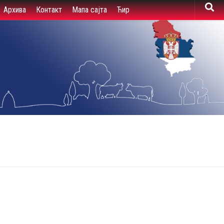
Архива
Контакт
Мапа сајта
Ћир