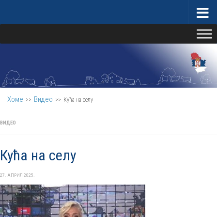
Скип то цонтент
Министарство за бригу о селу
Хоме
Видео
>>
>>
Кућа на селу
ВИДЕО
Кућа на селу
27. АПРИЛ 2025.