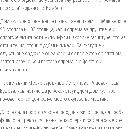
простора“, изјавила је Ђембер.
Дом културе опремљен је новим намештајем – набављено је
20 столова и 100 столица, као и опрема за друштвене и
спортске активности, укључујући шаховске гарнитуре, сто за
стони тенис, стони фудбал и пикадо. За културне и
едукативне садржаје обезбеђени су пројектор са платном,
лаптоп, озвучење и пратећа опрема, а објекат је и
климатизован.
Представник Месне заједнице Остојићево, Радован Раша
Будовалчев, истиче да је реконструкцијом Дом културе
поново постао централно место окупљања мештана:
„Ово је сада простор у коме се одвија живот села, од проба
фолклора, преко окупљања пензионера и састанака месне
заједнице, до дечјих приредби. Овакви садржаји нам много