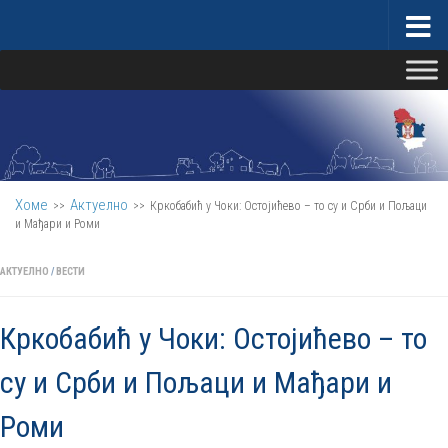
Скип то цонтент
Министарство за бригу о селу
Хоме
Актуелно
>>
>>
Кркобабић у Чоки: Остојићево – то су и Срби и Пољаци
и Мађари и Роми
АКТУЕЛНО
/
ВЕСТИ
Кркобабић у Чоки: Остојићево – то
су и Срби и Пољаци и Мађари и
Роми