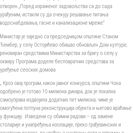
отворен „Поред израженог задовољства са до сада
урађеним, истакли су да очекују решавање питања
водоснабдевања, гасне и канализационе мреже“.
Министар је заједно са председницом општине Станом
Ђембер, у селу Остојићево обишао обновљен Дом културе,
реновиран средствима Министарства за бригу о селу у
оквиру Програма доделе бесповратних средстава за
уређење сеоских домова.
„ Кроз овај програм, након јавног конкурса, општини Чока
одобрено је готово 10 милиона динара, док је локална
самоуправа издвојила додатних пет милиона, чиме је
омогућена потпуна реконструкција објекта и његово враћање
у функцију. Изведени су обимни радови – од замене
столарије и унапређења изолације, преко грађевинских и
занатских радова, до уређења унутрашњости и опремања