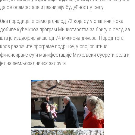
да се осамостале и планирају будућност у селу.
Ова породица је само једна од 72 које су у општини Чока
добиле куће кроз програм Министарства за бригу о селу, за
шта је издвојено више од 74 милиона динара. Поред тога,
кроз различите програме подршке, у овој општини
финансиране су и манифестације Михољски сусрети села и
једна земљорадничка задруга.