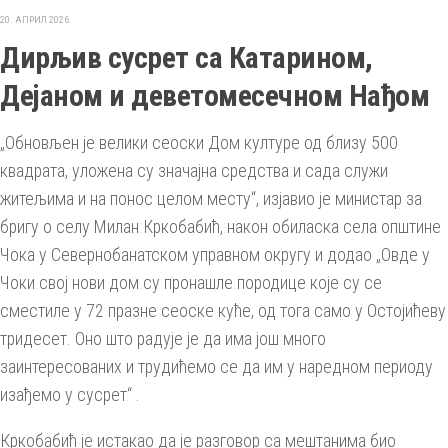
20. АПРИЛ 2026.
Дирљив сусрет са Катарином,
Дејаном и деветомесечном Нађом
„Обновљен је велики сеоски Дом културе од близу 500
квадрата, уложена су значајна средства и сада служи
житељима и на понос целом месту“, изјавио је министар за
бригу о селу Милан Кркобабић, након обиласка села општине
Чока у Севернобанатском управном округу и додао „Овде у
Чоки свој нови дом су пронашле породице које су се
сместиле у 72 празне сеоске куће, од тога само у Остојићеву
тридесет. Оно што радује је да има још много
заинтересованих и трудићемо се да им у наредном периоду
изађемо у сусрет“ .
Кркобабић је истакао да је разговор са мештанима био