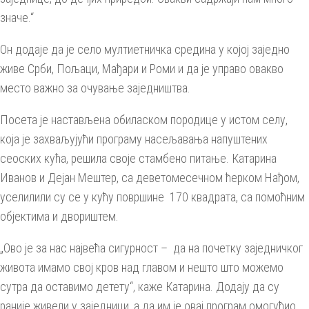
значе.“
Он додаје да је село мултиетничка средина у којој заједно
живе Срби, Пољаци, Мађари и Роми и да је управо овакво
место важно за очување заједништва.
Посета је настављена обиласком породице у истом селу,
која је захваљујући програму насељавања напуштених
сеоских кућа, решила своје стамбено питање. Катарина
Иванов и Дејан Мештер, са деветомесечном ћерком Нађом,
уселилили су се у кућу површине 170 квадрата, са помоћним
објектима и двориштем.
„Ово је за нас највећа сигурност – да на почетку заједничког
живота имамо свој кров над главом и нешто што можемо
сутра да оставимо детету“, каже Катарина. Додају да су
раније живели у заједници, а да им је овај програм омогућио