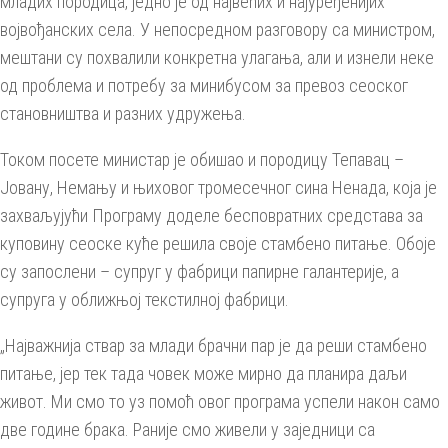
младих породица, једно је од највећих и најуређенијих
војвођанских села. У непосредном разговору са министром,
мештани су похвалили конкретна улагања, али и изнели неке
од проблема и потребу за минибусом за превоз сеоског
становништва и разних удружења.
Током посете министар је обишао и породицу Тепавац –
Јовану, Немању и њиховог тромесечног сина Ненада, која је
захваљујући Програму доделе бесповратних средстава за
куповину сеоске куће решила своје стамбено питање. Обоје
су запослени – супруг у фабрици папирне галантерије, а
супруга у оближњој текстилној фабрици.
„Најважнија ствар за млади брачни пар је да реши стамбено
питање, јер тек тада човек може мирно да планира даљи
живот. Ми смо то уз помоћ овог програма успели након само
две године брака. Раније смо живели у заједници са