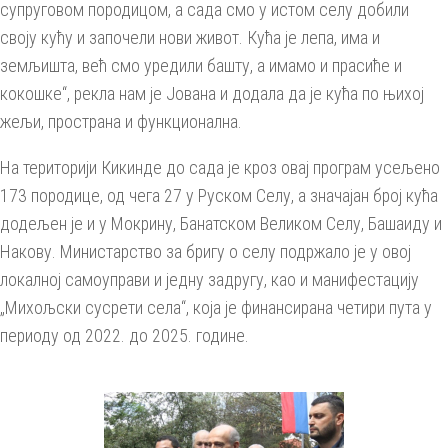
супруговом породицом, а сада смо у истом селу добили
своју кућу и започели нови живот. Кућа је лепа, има и
земљишта, већ смо уредили башту, а имамо и прасиће и
кокошке“, рекла нам је Јована и додала да је кућа по њихој
жељи, пространа и функционална.
На територији Кикинде до сада је кроз овај програм усељено
173 породице, од чега 27 у Руском Селу, а значајан број кућа
додељен је и у Мокрину, Банатском Великом Селу, Башаиду и
Накову. Министарство за бригу о селу подржало је у овој
локалној самоуправи и једну задругу, као и манифестацију
„Михољски сусрети села“, која је финансирана четири пута у
периоду од 2022. до 2025. године.