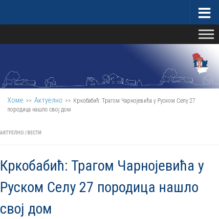
Скип то цонтент
Министарство за бригу о селу
Хоме
Актуелно
>>
>>
Кркобабић: Трагом Чарнојевића у Руском Селу 27
породица нашло свој дом
АКТУЕЛНО
/
ВЕСТИ
Кркобабић: Трагом Чарнојевића у
Руском Селу 27 породица нашло
свој дом