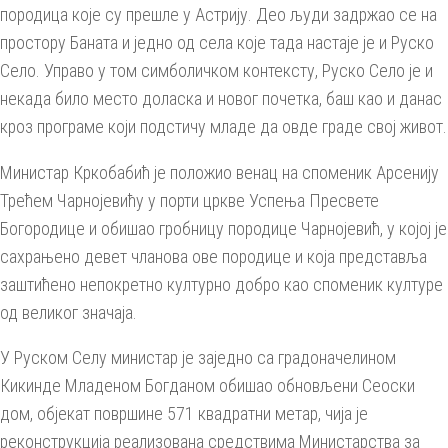
породица које су прешле у Астрију. Део људи задржао се на
простору Баната и једно од села које тада настаје је и Руско
Село. Управо у том симболичком контексту, Руско Село је и
некада било место доласка и новог почетка, баш као и данас
кроз програме који подстичу младе да овде граде свој живот.
Министар Кркобабић је положио венац на споменик Арсенију
Трећем Чарнојевићу у порти цркве Успења Пресвете
Богородице и обишао гробницу породице Чарнојевић, у којој је
сахрањено девет чланова ове породице и која представља
заштићено непокретно културно добро као споменик културе
од великог значаја.
У Руском Селу министар је заједно са градоначелином
Кикинде Младеном Богданом обишао обновљени Сеоски
дом, објекат површине 571 квадратни метар, чија је
реконструкција реализована средствима Министарства за