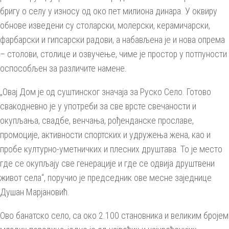
бригу о селу у износу од око пет милиона динара. У оквиру
обнове изведени су столарски, молерски, керамичарски,
фарбарски и гипсарски радови, а набављена је и нова опрема
– столови, столице и озвучење, чиме је простор у потпуности
оспособљен за различите намене.
„Овај Дом је од суштинског значаја за Руско Село. Готово
свакодневно је у употреби за све врсте свечаности и
окупљања, свадбе, венчања, рођенданске прославе,
промоције, активности спортских и удружења жена, као и
пробе културно-уметничких и плесних друштава. То је место
где се окупљају све генерације и где се одвија друштвени
живот села“, поручио је председник ове месне заједнице
Душан Марјановић.
Ово банатско село, са око 2.100 становника и великим бројем