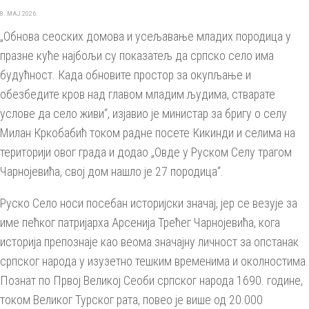
8. МАЈ 2026.
„Обнова сеоских домова и усељавање младих породица у
празне куће најбољи су показатељ да српско село има
будућност. Када обновите простор за окупљање и
обезбедите кров над главом младим људима, стварате
услове да село живи“, изјавио је министар за бригу о селу
Милан Кркобабић током радне посете Кикинди и селима на
територији овог града и додао „Овде у Руском Селу трагом
Чарнојевића, свој дом нашло је 27 породица“.
Руско Село носи посебан историјски значај, јер се везује за
име пећког патријарха Арсенија Трећег Чарнојевића, кога
историја препознаје као веома значајну личност за опстанак
српског народа у изузетно тешким временима и околностима.
Познат по Првој Великој Сеоби српског народа 1690. године,
током Великог Турског рата, повео је више од 20.000