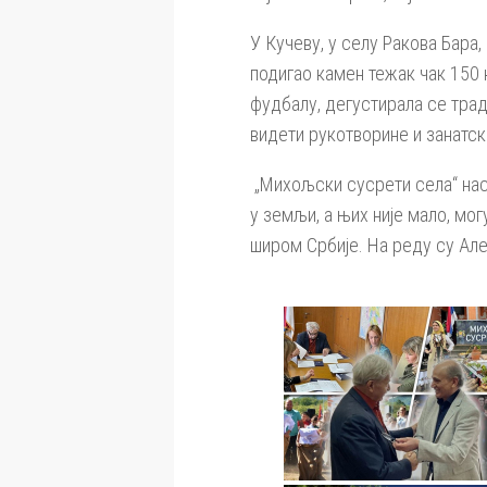
У Кучеву, у селу Ракова Бара
подигао камен тежак чак 150 
фудбалу, дегустирала се трад
видети рукотворине и занатск
„Михољски сусрети села“ наст
у земљи, а њих није мало, мог
широм Србије. На реду су Алек