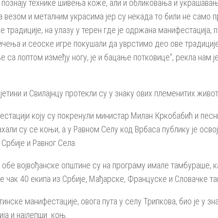
познају технике шивења коже, али и обликовања и украшавања
 везом и металним украсима јер су некада то били не само п
 традиције, на улазу у терен где је одржана манифестација,
ичења и сеоске игре покушали да уврстимо део ове традиције
е са лоптом између ногу, је и бацање потковице“, рекла нам 
ајетини и Свилајнцу протекли су у знаку ових племенитих живо
естацији коју су покренули министар Милан Кркобабић и пес
хали су се коњи, а у Равном Селу код Врбаса публику је осв
Србије и Равног Села.
 обе војвођанске општине су на програму имале тамбураше, 
е чак 40 екипа из Србије, Мађарске, Француске и Словачке т
инске манифестације, овога пута у селу Трипкова, био је у з
ија и најлепши коњ.