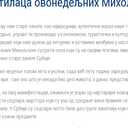
тилаца овонедељних Михољ
у нам старе занате, као највреднији, аутентични израз наше т
ње, управо ти производи, уз економски, туристички и културн
иције који смо дужни да негујемо и оставимо млађима у насле
љних Михољских сусрета села који су на својим тезгама, ли
еке старе занате Србије.
е недеље током лета и јесени, сада већ пету годину заредом 
етари… све оно што је некада био део живота, а данас предста
, на овој манифестацији, оживљен је један од најстаријих ко
и седлара, мајстора који су још од средњег века правили се
ила. У Србији су седлари често били део групе занатлија који 
ге кожне предмете.