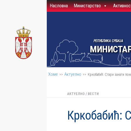
Насловна
Министарство
Активнос
Скип то цонтент
РЕПУБЛИКА СРБИЈА
МИНИСТАР
Хоме
Актуелно
>>
>>
Кркобабић: Стари занати пон
АКТУЕЛНО
/
ВЕСТИ
Кркобабић: С