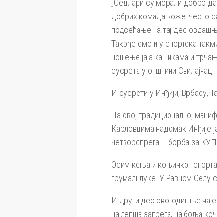
„Седлари су морали добро да 
добрих комада коже, често са
подсећање на тај део овдашње
Такође смо и у спортска такм
ношење јаја кашикама и трчањ
сусрета у општини Свилајнац.
И сусрети у Инђији, Врбасу,Ч
На овој традиционалној маниф
Карловцима надомак Инђије ја
четворопрега – борба за КУП 
Осим коња и коњичког спорта
грумалнлуке. У Равном Селу с
И други део овогодишње чајет
најлепша запрега, најбоља коч