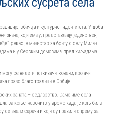
ских сусрета села
радиције, обичаја и културног идентитета. У доба
и значај који имају, представљају јединствен,
ђе“, рекао је министар за бригу о селу Милан
вадама и у Сеоским домовима, пред хиљадама
могу се видети поткивачи, ковачи, кројачи,
вља право благо традиције Србије.
жарских заната – седларство. Само име села
дла за коње, нарочито у време када је коњ била
су се звали сарачи и који су правили опрему за