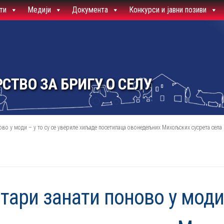
ти
Медији
Документа
Конкурси и јавни позиви
СТВО ЗА БРИГУ О СЕЛУ
ово у моди – у то су се увериле хиљаде посетилаца овонедељних Михољских сусрета села
тари занати поново у моди 