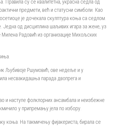
. Правила су се квалитетна, украсна седла од
рактични предмети, већ и статусни симболи. Као
 посетиоце је дочекала скулптура коња са седлом.
. Једна од дисциплина шаљивих игара за жене, уз
је Милена Радовић из организације Михољских
тиња.
ник Љубивоје Ршумовић, ове недеље и у
ојила несвакидашња парада двопрега и
као и наступе фолклорних ансамбала и неизбежне
акмичило у припремању јела по избору.
наку коња. На такмичењу фијакериста, бирала се