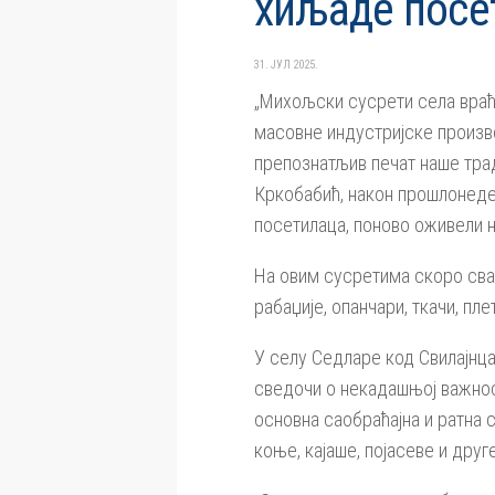
хиљаде посе
31. ЈУЛ 2025.
„Михољски сусрети села враћај
масовне индустријске производ
препознатљив печат наше трад
Кркобабић, након прошлонеде
посетилаца, поново оживели н
На овим сусретима скоро свак
рабаџије, опанчари, ткачи, пл
У селу Седларе код Свилајнца
сведочи о некадашњој важност
основна саобраћајна и ратна с
коње, кајаше, појасеве и дру