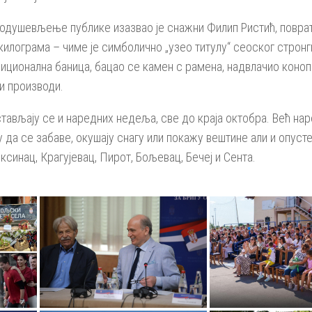
, одушевљење публике изазвао је снажни Филип Ристић, повратн
килограма – чиме је симболично „узео титулу“ сеоског стронг
иционална баница, бацао се камен с рамена, надвлачио коноп
и производи.
ављају се и наредних недеља, све до краја октобра. Већ нар
у да се забаве, окушају снагу или покажу вештине али и опусте
синац, Крагујевац, Пирот, Бољевац, Бечеј и Сента.