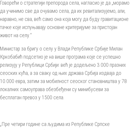
Говорећи о стратегији препорода села, нагласио је да „морамо
да учинимо све да очувамо села, да их ревитализујемо, али,
наравно, не сва, већ само она која могу да буду гравитационе
тачке које испуњавају основне критеријуме за пристојан
живот на селу.“
Министар за бригу о селу у Влади Републике Србије Милан
Кркобабић подсетио је на више програма које се успешно
релизују у Републици Србији: већ је додељено 3.000 празних
сеоских кућа, а за сваку од њих држава Србија издваја до
10.000 евра, затим за мобилност сеоског становништва у 78
локалних самоуправа обезбеђени су минибусеви за
бесплатан превоз у 1500 села.
„Пре четири године са људима из Републике Српске