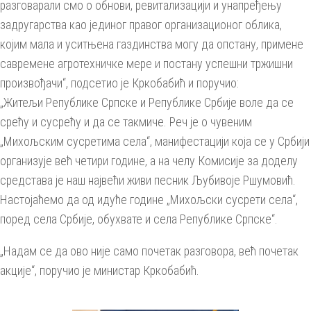
разговарали смо о обнови, ревитализацији и унапређењу
задругарства као јединог правог организационог облика,
којим мала и уситњена газдинства могу да опстану, примене
савремене агротехничке мере и постану успешни тржишни
произвођачи“, подсетио је Кркобабић и поручио:
„Житељи Републике Српске и Републике Србије воле да се
срећу и сусрећу и да се такмиче. Реч је о чувеним
„Михољским сусретима села“, манифестацији која се у Србији
организује већ четири године, а на челу Комисије за доделу
средстава је наш највећи живи песник Љубивоје Ршумовић.
Настојаћемо да од идуће године „Михољски сусрети села“,
поред села Србије, обухвате и села Републике Српске“.
„Надам се да ово није само почетак разговора, већ почетак
акције“, поручио је министар Кркобабић.