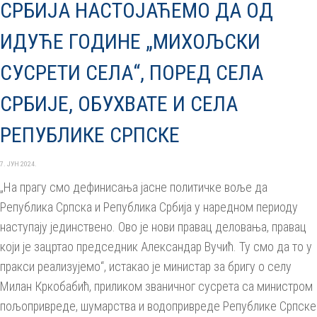
СРБИЈА НАСТОЈАЋЕМО ДА ОД
ИДУЋЕ ГОДИНЕ „МИХОЉСКИ
СУСРЕТИ СЕЛА“, ПОРЕД СЕЛА
СРБИЈЕ, ОБУХВАТЕ И СЕЛА
РЕПУБЛИКЕ СРПСКЕ
7. ЈУН 2024.
„На прагу смо дефинисања јасне политичке воље да
Република Српска и Република Србија у наредном периоду
наступају јединствено. Ово је нови правац деловања, правац
који је зацртао председник Александар Вучић. Ту смо да то у
пракси реализујемо“, истакао је министар за бригу о селу
Милан Кркобабић, приликом званичног сусрета са министром
пољопривреде, шумарства и водопривреде Републике Српске