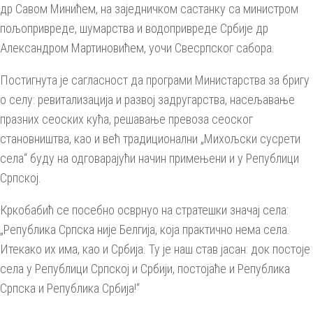
др Савом Минићем, на заједничком састанку са министром
пољопривреде, шумарства и водопривреде Србије др
Александром Мартиновићем, уочи Свесрпског сабора.
Постигнута је сагласност да програми Министарства за бригу
о селу: ревитализација и развој задругарства, насељавање
празних сеоских кућа, решавање превоза сеоског
становништва, као и већ традиционални „Михољски сусрети
села“ буду на одговарајући начин примењени и у Републици
Српској.
Кркобабић се посебно осврнуо на стратешки значај села:
„Република Српска није Белгија, која практично нема села.
Итекако их има, као и Србија. Ту је наш став јасан: док постоје
села у Републици Српској и Србији, постојаће и Република
Српска и Република Србија!“