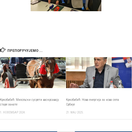
ПРЕПОРУЧУЈЕМО ...
Кркобабић: Михољски сусрети васкрсавају
Кркобабић: Нова енергија за нова села
старе занате
Србије
1. НОВЕМБАР 2024.
21. МАЈ 2025.