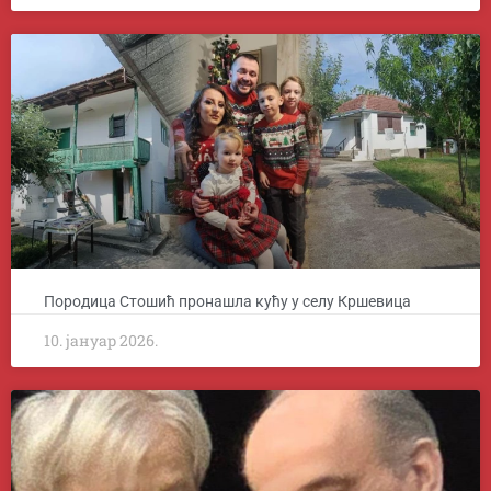
Породица Стошић пронашла кућу у селу Кршевица
10. јануар 2026.