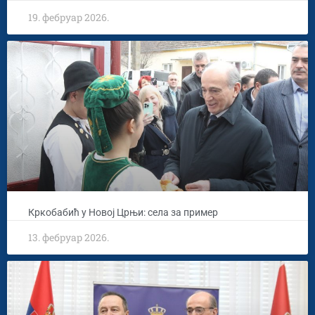
19. фебруар 2026.
Кркобабић у Новој Црњи: села за пример
13. фебруар 2026.