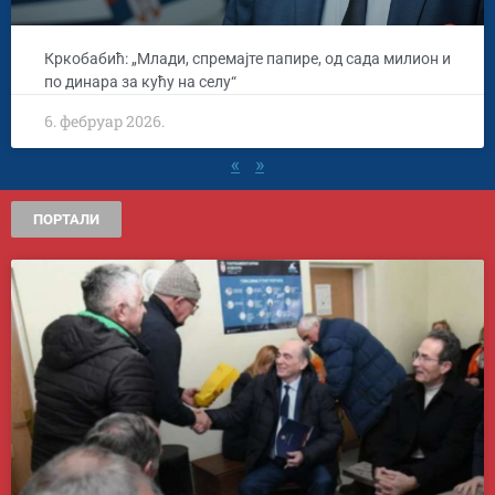
Кркобабић: „Млади, спремајте папире, од сада милион и
по динара за кућу на селу“
6. фебруар 2026.
«
»
ПОРТАЛИ