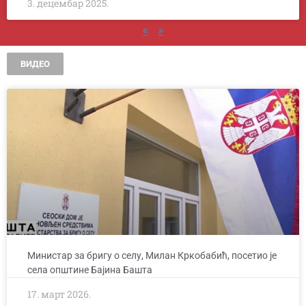
3. децембар 2025.
«
»
ВИДЕО
Министар за бригу о селу, Милан Кркобабић, посетио је
села општине Бајина Башта
17. март 2026.