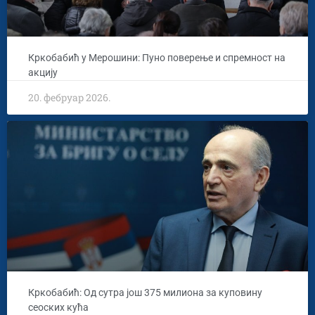
Кркобабић у Мерошини: Пуно поверење и спремност на
акцију
20. фебруар 2026.
Кркобабић: Од сутра још 375 милиона за куповину
сеоских кућа