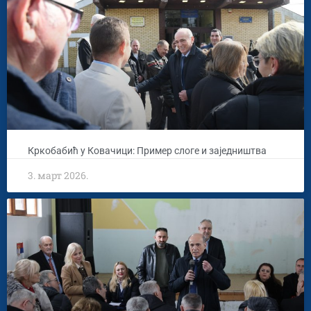
Кркобабић у Ковачици: Пример слоге и заједништва
3. март 2026.