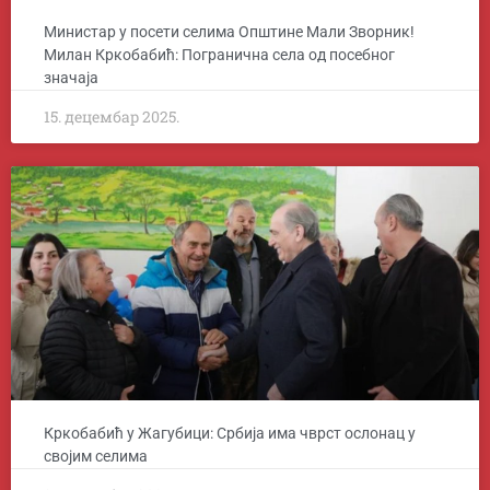
Министар у посети селима Општине Мали Зворник!
Милан Кркобабић: Погранична села од посебног
значаја
15. децембар 2025.
Кркобабић у Жагубици: Србија има чврст ослонац у
својим селима