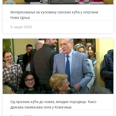
Интересовање за куповину сеоских кућа у општини
Нова Црња
9. март 2026.
Од празних кућа до нових, младих породица. Како
држава оживљава села у Ковачици