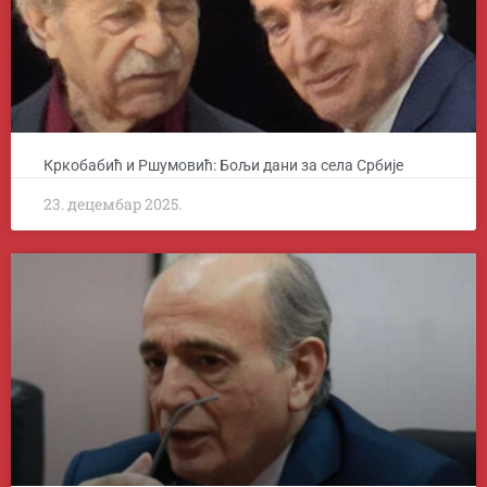
Кркобабић и Ршумовић: Бољи дани за села Србије
23. децембар 2025.