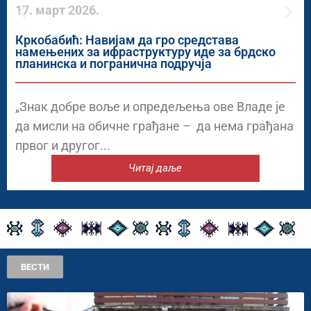
17. март 2026.
Кркобабић: Навијам да гро средстава
намењених за ифраструктуру иде за брдско
планинска и погранична подручја
„Знак добре воље и опредељења ове Владе је
да мисли на обичне грађане – да нема грађана
првог и другог...
Читај даље
ВЕСТИ