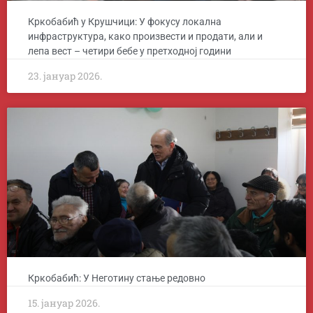
Кркобабић у Крушчици: У фокусу локална
инфраструктура, како произвести и продати, али и
лепа вест – четири бебе у претходној години
23. јануар 2026.
Кркобабић: У Неготину стање редовно
15. јануар 2026.