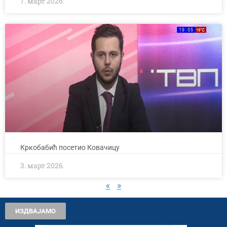
7. март 2026.
Кркобабић посетио Ковачицу
3. март 2026.
«
»
ИЗДВАЈАМО