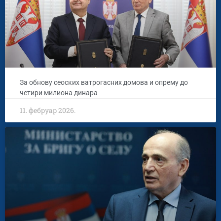
За обнову сеоских ватрогасних домова и опрему до
четири милиона динара
11. фебруар 2026.